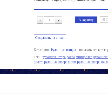
-
+
О
Сохранить на e-mail
Категории:
Рулонные шторы
показать все катег
Теги:
рулонная штора
ролло
миниролло
рулонная 
ролета
рулонная штора мини
рулонная штора на з