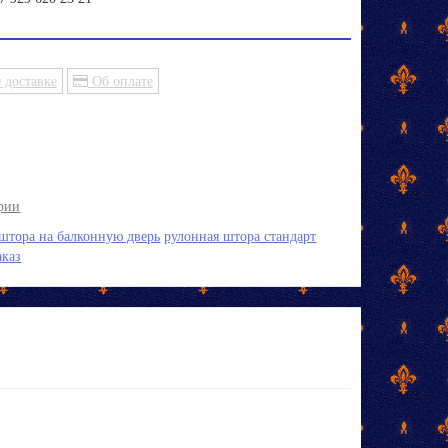
 доставке
Об оплате
ории
штора на балконную дверь
рулонная штора стандарт
аказ